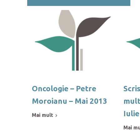
Oncologie – Petre
Scri
Moroianu – Mai 2013
mult
Iuli
mai mult
mai m