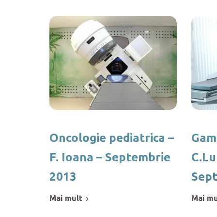
Oncologie pediatrica –
Gamm
F. Ioana – Septembrie
C.Lu
2013
Sept
mai mult
mai m