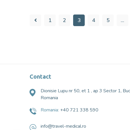
1
2
3
4
5
…
Contact
Dionisie Lupu nr 50, et 1 , ap 3 Sector 1, Buc
Romania
Romania:
+40 721 338 590
info@travel-medical.ro