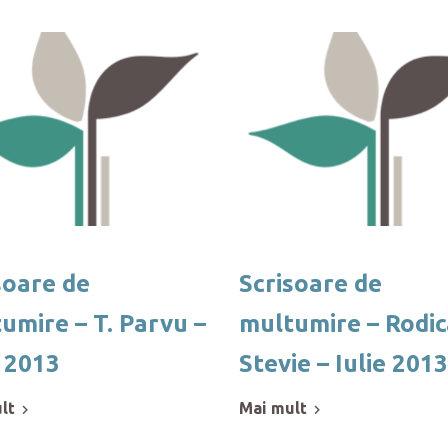
soare de
Scrisoare de
umire – T. Parvu –
multumire – Rodic
e 2013
Stevie – Iulie 2013
ult
mai mult